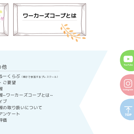
の他
るーくらぶ
（親子で参加するプレスクール）
・ご要望
報
報~ワーカーズコープとは~
イブ
報の取り扱いについて
アンケート
評価