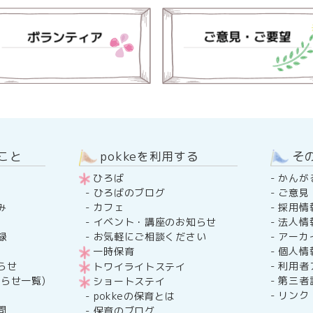
のこと
pokkeを利用する
そ
ひろば
-
かんが
-
ご意見
-
ひろばのブログ
み
-
採用情
-
カフェ
-
法人情
-
イベント・講座のお知らせ
録
-
アーカ
-
お気軽にご相談ください
-
個人情
一時保育
らせ
-
利用者
トワイライトステイ
らせ一覧)
-
第三者
ショートステイ
-
リンク
-
pokkeの保育とは
問
-
保育のブログ