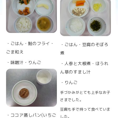
n
・ごはん・鮭のフライ・
・ごはん・豆腐のそぼろ
ごま和え
煮
・味噌汁・りんご
・人参と大根煮・ほうれ
ん草のすまし汁
・りんご
手づかみがとても上手なお子
さまでした。
豆腐も手で持って食べていま
・ココア蒸しパン(いちご
した。