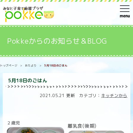
t
o
g
g
Pokkeからのお知らせ＆BLOG
l
e
n
トップページ
>
おたより
>
5月18日のごはん
a
v
5月18日のごはん
i
g
2021.05.21 更新 カテゴリ：
キッチンから
a
t
i
２歳児
o
離乳食(後期)