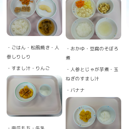
n
・ごはん・松風焼き・人
・おかゆ・豆腐のそぼろ
参しりしり
煮
・すまし汁・りんご
・人参とじゃが芋煮・玉
ねぎのすまし汁
・バナナ
・南瓜もち・牛乳