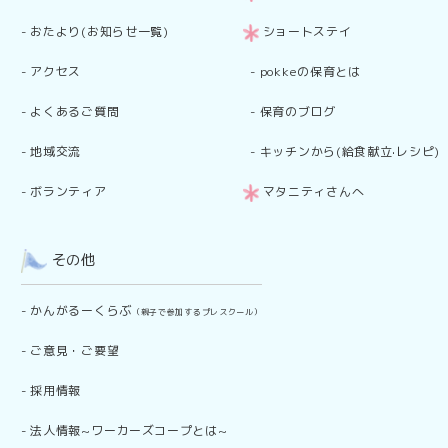
-
おたより(お知らせ一覧)
ショートステイ
-
アクセス
-
pokkeの保育とは
-
よくあるご質問
-
保育のブログ
-
地域交流
-
キッチンから(給食献立·レシピ)
-
ボランティア
マタニティさんへ
その他
-
かんがるーくらぶ
（親子で参加するプレスクール）
-
ご意見・ご要望
-
採用情報
-
法人情報~ワーカーズコープとは~