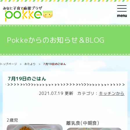
t
o
g
g
Pokkeからのお知らせ＆BLOG
l
e
n
トップページ
>
おたより
>
7月19日のごはん
a
v
7月19日のごはん
i
g
2021.07.19 更新 カテゴリ：
キッチンから
a
t
i
2歳児
o
離乳食(中期食)