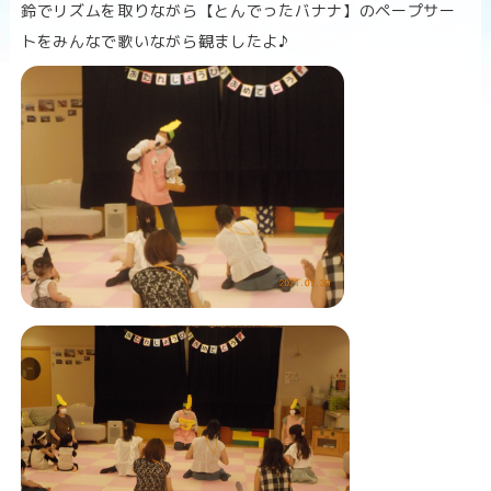
n
鈴でリズムを取りながら【とんでったバナナ】のペープサー
トをみんなで歌いながら観ましたよ♪