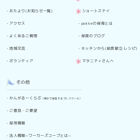
-
おたより(お知らせ一覧)
ショートステイ
-
アクセス
-
pokkeの保育とは
-
よくあるご質問
-
保育のブログ
-
地域交流
-
キッチンから(給食献立·レシピ)
-
ボランティア
マタニティさんへ
その他
-
かんがるーくらぶ
（親子で参加するプレスクール）
-
ご意見・ご要望
-
採用情報
-
法人情報~ワーカーズコープとは~