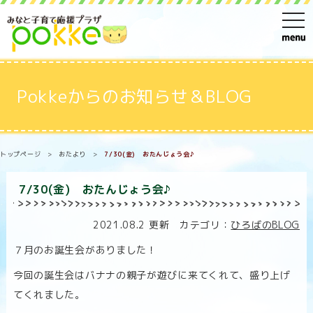
t
o
g
g
Pokkeからのお知らせ＆BLOG
l
e
n
トップページ
>
おたより
>
7/30(金) おたんじょう会♪
a
v
7/30(金) おたんじょう会♪
i
g
2021.08.2 更新 カテゴリ：
ひろばのBLOG
a
７月のお誕生会がありました！
t
今回の誕生会はバナナの親子が遊びに来てくれて、盛り上げ
i
てくれました。
o