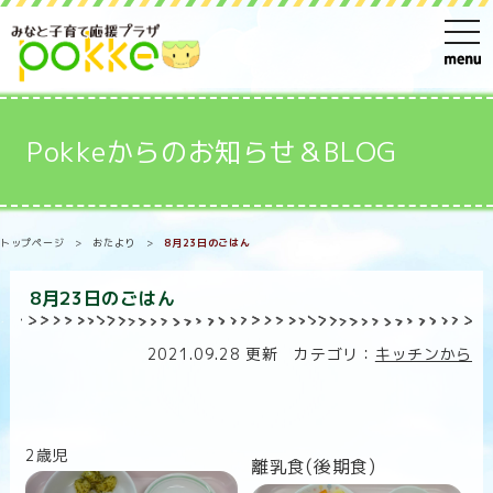
t
o
g
g
Pokkeからのお知らせ＆BLOG
l
e
n
トップページ
>
おたより
>
8月23日のごはん
a
v
8月23日のごはん
i
g
2021.09.28 更新 カテゴリ：
キッチンから
a
t
i
2歳児
o
離乳食(後期食)