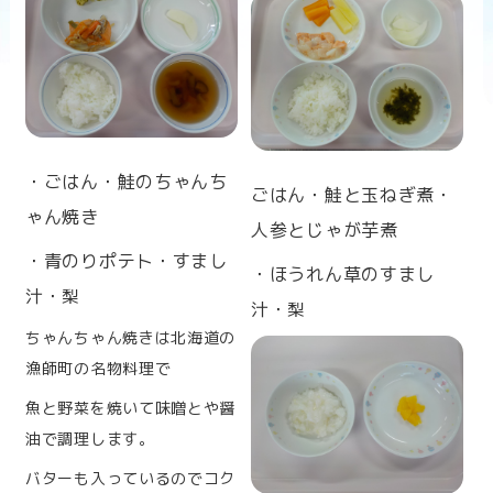
n
・ごはん・鮭のちゃんち
ごはん・鮭と玉ねぎ煮・
ゃん焼き
人参とじゃが芋煮
・青のりポテト・すまし
・ほうれん草のすまし
汁・梨
汁・梨
ちゃんちゃん焼きは北海道の
漁師町の名物料理で
魚と野菜を焼いて味噌とや醤
油で調理します。
バターも入っているのでコク