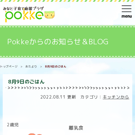
t
o
g
g
Pokkeからのお知らせ＆BLOG
l
e
n
トップページ
>
おたより
>
8月9日のごはん
a
v
8月9日のごはん
i
g
2022.08.11 更新 カテゴリ：
キッチンから
a
t
i
2歳児
o
離乳食