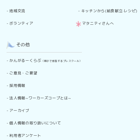
-
地域交流
-
キッチンから(給食献立·レシピ)
-
ボランティア
マタニティさんへ
その他
-
かんがるーくらぶ
（親子で参加するプレスクール）
-
ご意見・ご要望
-
採用情報
-
法人情報~ワーカーズコープとは~
-
アーカイブ
-
個人情報の取り扱いについて
-
利用者アンケート