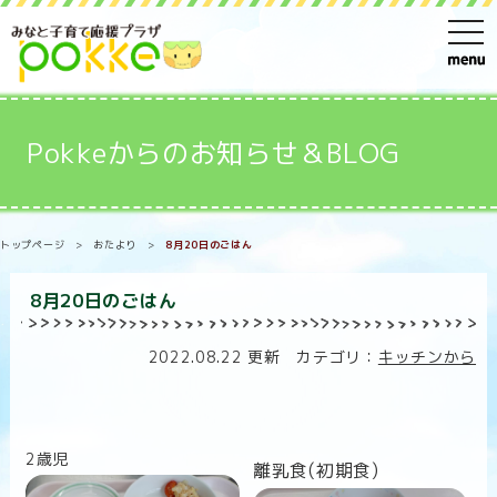
t
o
g
g
Pokkeからのお知らせ＆BLOG
l
e
n
トップページ
>
おたより
>
8月20日のごはん
a
v
8月20日のごはん
i
g
2022.08.22 更新 カテゴリ：
キッチンから
a
t
i
2歳児
o
離乳食(初期食)