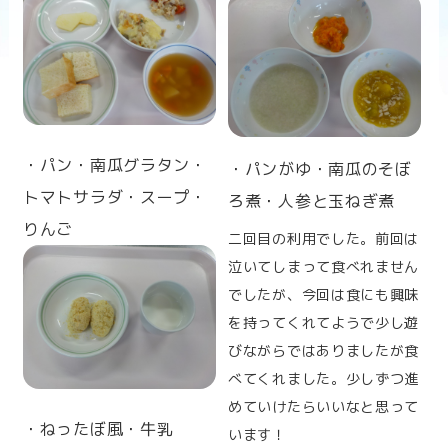
n
・パン・南瓜グラタン・
・パンがゆ・南瓜のそぼ
トマトサラダ・スープ・
ろ煮・人参と玉ねぎ煮
りんご
二回目の利用でした。前回は
泣いてしまって食べれません
でしたが、今回は食にも興味
を持ってくれてようで少し遊
びながらではありましたが食
べてくれました。少しずつ進
めていけたらいいなと思って
・ねったぼ風・牛乳
います！