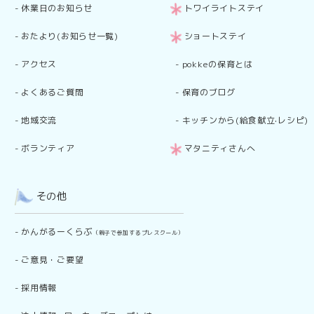
-
休業日のお知らせ
トワイライトステイ
-
おたより(お知らせ一覧)
ショートステイ
-
アクセス
-
pokkeの保育とは
-
よくあるご質問
-
保育のブログ
-
地域交流
-
キッチンから(給食献立·レシピ)
-
ボランティア
マタニティさんへ
その他
-
かんがるーくらぶ
（親子で参加するプレスクール）
-
ご意見・ご要望
-
採用情報