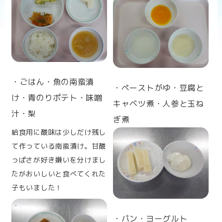
n
・ごはん・魚の南蛮漬
・ペーストがゆ・豆腐と
け・青のりポテト・味噌
キャベツ煮・人参と玉ね
汁・
梨
ぎ煮
給食用に酸味は少しだけ残し
て作っている南蛮漬け。甘酸
っぱさが好き嫌いを分けまし
たがおいしいと食べてくれた
子もいました！
・パン・ヨーグルト