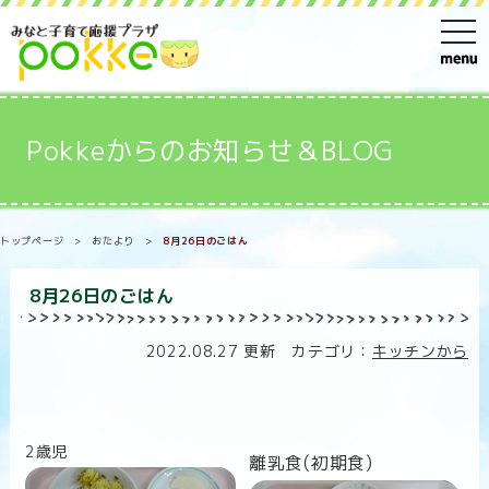
t
o
g
g
Pokkeからのお知らせ＆BLOG
l
e
n
トップページ
>
おたより
>
8月26日のごはん
a
v
8月26日のごはん
i
g
2022.08.27 更新 カテゴリ：
キッチンから
a
t
i
2歳児
o
離乳食(初期食)