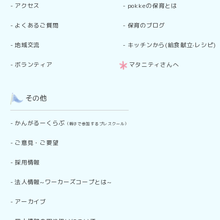
-
アクセス
-
pokkeの保育とは
-
よくあるご質問
-
保育のブログ
-
地域交流
-
キッチンから(給食献立·レシピ)
-
ボランティア
マタニティさんへ
その他
-
かんがるーくらぶ
（親子で参加するプレスクール）
-
ご意見・ご要望
-
採用情報
-
法人情報~ワーカーズコープとは~
-
アーカイブ