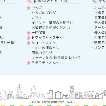
のこと
pokkeを利用する
そ
ひろば
-
かんが
-
ご意見
-
ひろばのブログ
み
-
採用情
-
カフェ
-
法人情
-
イベント・講座のお知らせ
録
-
アーカ
-
お気軽にご相談ください
-
個人情
一時保育
らせ
-
利用者
トワイライトステイ
らせ一覧)
-
第三者
ショートステイ
-
リンク
-
pokkeの保育とは
問
-
保育のブログ
-
キッチンから(給食献立·レシピ)
マタニティさんへ
© みなと子育て応援施設プラザ Pokke