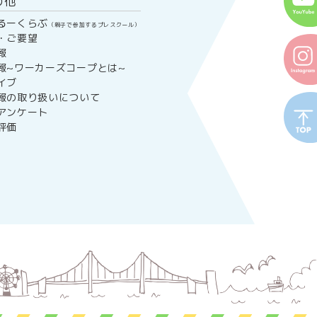
の他
るーくらぶ
（親子で参加するプレスクール）
・ご要望
報
報~ワーカーズコープとは~
イブ
報の取り扱いについて
アンケート
評価