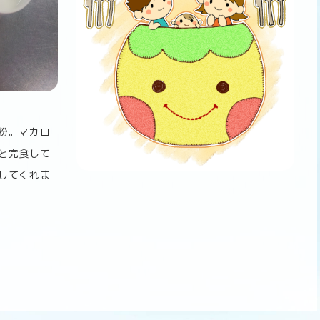
粉。マカロ
と完食して
してくれま