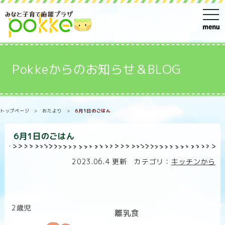
t
o
g
g
Pokkeからのお知らせ＆BLOG
l
e
n
トップページ
>
おたより
>
6月1日のごはん
a
v
6月1日のごはん
i
g
2023.06.4 更新 カテゴリ：
キッチンから
a
t
i
2歳児
o
離乳食