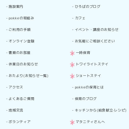
-
施設案内
-
ひろばのブログ
-
pokkeの取組み
-
カフェ
-
ご利用の手順
-
イベント・講座のお知らせ
-
オンライン登録
-
お気軽にご相談ください
-
書類のお部屋
一時保育
-
休業日のお知らせ
トワイライトステイ
-
おたより(お知らせ一覧)
ショートステイ
-
アクセス
-
pokkeの保育とは
-
よくあるご質問
-
保育のブログ
-
地域交流
-
キッチンから(給食献立·レシピ)
-
ボランティア
マタニティさんへ