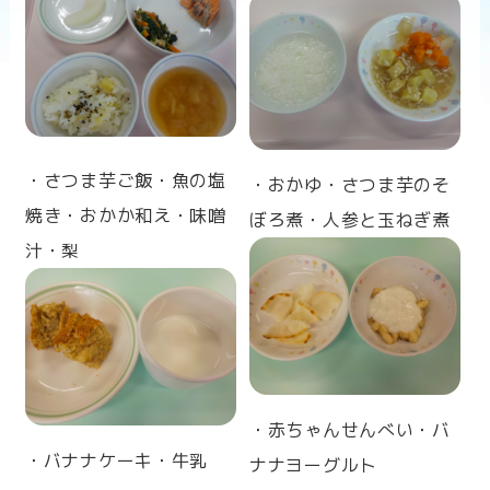
n
・さつま芋ご飯・魚の塩
・おかゆ・さつま芋のそ
焼き・おかか和え・味噌
ぼろ煮・人参と玉ねぎ煮
汁・梨
・赤ちゃんせんべい・バ
・バナナケーキ・牛乳
ナナヨーグルト