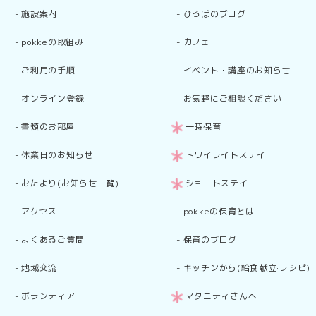
-
施設案内
-
ひろばのブログ
-
pokkeの取組み
-
カフェ
-
ご利用の手順
-
イベント・講座のお知らせ
-
オンライン登録
-
お気軽にご相談ください
-
書類のお部屋
一時保育
-
休業日のお知らせ
トワイライトステイ
-
おたより(お知らせ一覧)
ショートステイ
-
アクセス
-
pokkeの保育とは
-
よくあるご質問
-
保育のブログ
-
地域交流
-
キッチンから(給食献立·レシピ)
-
ボランティア
マタニティさんへ