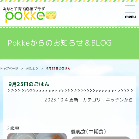
t
o
g
g
Pokkeからのお知らせ＆BLOG
l
e
n
トップページ
>
おたより
>
9月25日のごはん
a
v
9月25日のごはん
i
g
2023.10.4 更新 カテゴリ：
キッチンから
a
t
i
2歳児
o
離乳食(中期食)