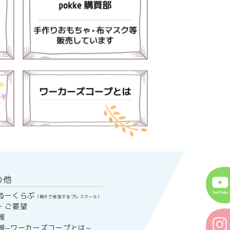
の他
るーくらぶ
（親子で参加するプレスクール）
・ご要望
報
報~ワーカーズコープとは~