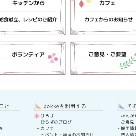
のこと
pokkeを利用する
そ
ひろば
-
かんが
-
ご意見
-
ひろばのブログ
み
-
採用情
-
カフェ
-
法人情
-
イベント・講座のお知らせ