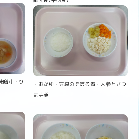
離乳食(中期食)
味噌汁・り
・おかゆ・豆腐のそぼろ煮・人参とさつ
ま芋煮