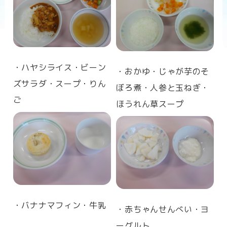
n
・ハヤシライス・ビーン
・おかゆ・じゃが芋のそ
ズサラダ・スープ・りん
ぼろ煮・人参と玉ねぎ・
ご
ほうれん草スープ
・バナナマフィン・牛乳
・赤ちゃんせんべい・ヨ
ーグルト