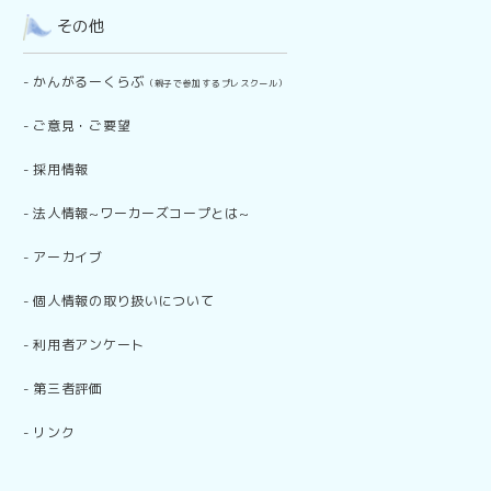
その他
-
かんがるーくらぶ
（親子で参加するプレスクール）
-
ご意見・ご要望
-
採用情報
-
法人情報~ワーカーズコープとは~
-
アーカイブ
-
個人情報の取り扱いについて
-
利用者アンケート
-
第三者評価
-
リンク