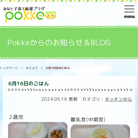
t
o
g
g
Pokkeからのお知らせ＆BLOG
l
e
n
トップページ
>
おたより
>
6月16日のごはん
a
v
6月16日のごはん
i
g
2024.06.16 更新 カテゴリ：
キッチンから
a
t
２歳児
離乳食(中期
食
)
i
o