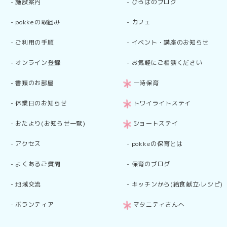
-
施設案内
-
ひろばのブログ
-
pokkeの取組み
-
カフェ
-
ご利用の手順
-
イベント・講座のお知らせ
-
オンライン登録
-
お気軽にご相談ください
-
書類のお部屋
一時保育
-
休業日のお知らせ
トワイライトステイ
-
おたより(お知らせ一覧)
ショートステイ
-
アクセス
-
pokkeの保育とは
-
よくあるご質問
-
保育のブログ
-
地域交流
-
キッチンから(給食献立·レシピ)
-
ボランティア
マタニティさんへ