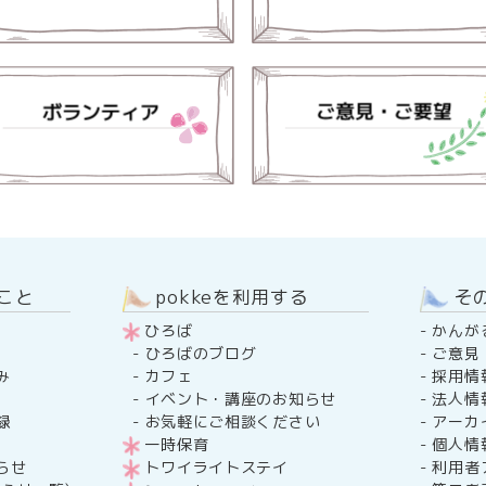
のこと
pokkeを利用する
そ
ひろば
-
かんが
-
ご意見
-
ひろばのブログ
み
-
採用情
-
カフェ
-
法人情
-
イベント・講座のお知らせ
録
-
アーカ
-
お気軽にご相談ください
-
個人情
一時保育
らせ
-
利用者
トワイライトステイ