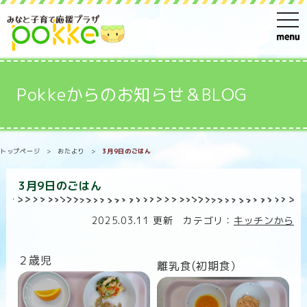
t
o
g
g
Pokkeからのお知らせ＆BLOG
l
e
n
トップページ
>
おたより
>
3月9日のごはん
a
v
3月9日のごはん
i
g
2025.03.11 更新 カテゴリ：
キッチンから
a
t
２歳児
離乳食(初期食）
i
o