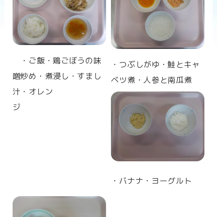
n
・ご飯・鶏ごぼうの味
・つぶしがゆ・鮭とキャ
噌炒め・煮浸し・すまし
ベツ煮・人参と南瓜煮
汁・オレン
ジ
・バナナ・ヨーグルト