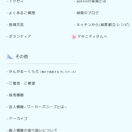
-
アクセス
-
pokkeの保育とは
-
よくあるご質問
-
保育のブログ
-
地域交流
-
キッチンから(給食献立·レシピ)
-
ボランティア
マタニティさんへ
その他
-
かんがるーくらぶ
（親子で参加するプレスクール）
-
ご意見・ご要望
-
採用情報
-
法人情報~ワーカーズコープとは~
-
アーカイブ
-
個人情報の取り扱いについて