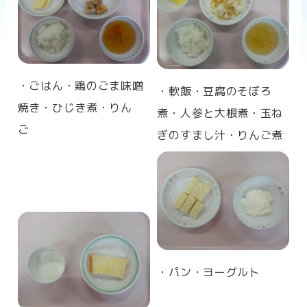
n
・ごはん・鶏のごま味噌
・軟飯・豆腐のそぼろ
焼き・ひじき煮・りん
煮・人参と大根煮・玉ね
ご
ぎのすまし汁・りんご煮
・パン・ヨーグルト