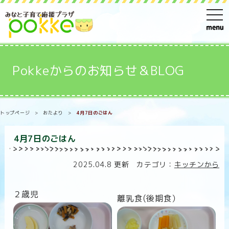
t
o
g
g
Pokkeからのお知らせ＆BLOG
l
e
n
トップページ
>
おたより
>
4月7日のごはん
a
v
4月7日のごはん
i
g
2025.04.8 更新 カテゴリ：
キッチンから
a
t
２歳児
離乳食(後期食）
i
o