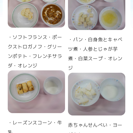
n
・ソフトフランス・ポー
・パン・白身魚とキャベ
クストロガノフ・グリー
ツ煮・人参とじゃが芋
ンポテト・フレンチサラ
煮
・白菜スープ・オレン
ダ
・オレンジ
ジ
・レーズンスコーン・牛
赤ちゃんせんべい・ヨー
乳