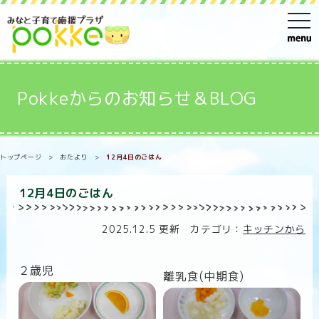
t
o
g
g
Pokkeからのお知らせ＆BLOG
l
e
n
トップページ
>
おたより
>
12月4日のごはん
a
v
12月4日のごはん
i
g
2025.12.5 更新 カテゴリ：
キッチンから
a
t
２歳児
離乳食
(中期食)
i
o