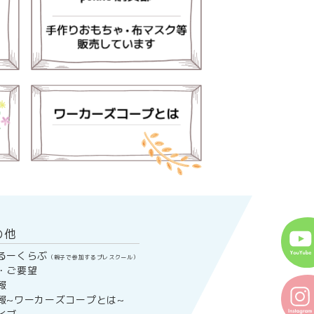
の他
るーくらぶ
（親子で参加するプレスクール）
・ご要望
報
報~ワーカーズコープとは~