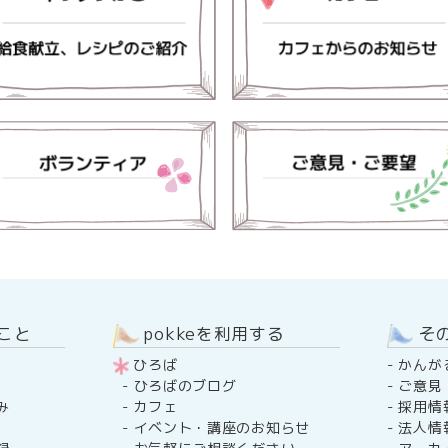
のこと
pokkeを利用する
そ
ひろば
-
かんが
-
ご意見
-
ひろばのブログ
み
-
採用情
-
カフェ
-
法人情
-
イベント・講座のお知らせ