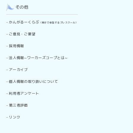
その他
-
かんがるーくらぶ
（親子で参加するプレスクール）
-
ご意見・ご要望
-
採用情報
-
法人情報~ワーカーズコープとは~
-
アーカイブ
-
個人情報の取り扱いについて
-
利用者アンケート
-
第三者評価
-
リンク