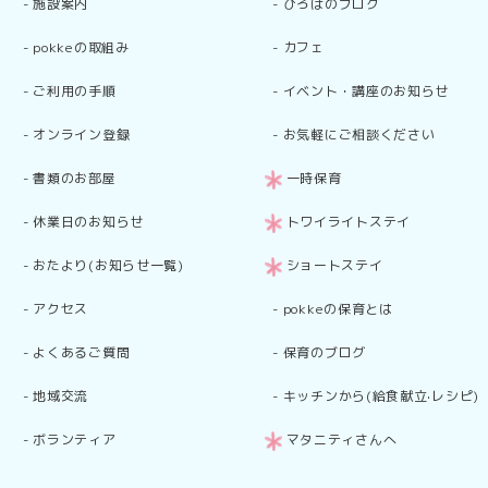
-
施設案内
-
ひろばのブログ
-
pokkeの取組み
-
カフェ
-
ご利用の手順
-
イベント・講座のお知らせ
-
オンライン登録
-
お気軽にご相談ください
-
書類のお部屋
一時保育
-
休業日のお知らせ
トワイライトステイ
-
おたより(お知らせ一覧)
ショートステイ
-
アクセス
-
pokkeの保育とは
-
よくあるご質問
-
保育のブログ
-
地域交流
-
キッチンから(給食献立·レシピ)
-
ボランティア
マタニティさんへ