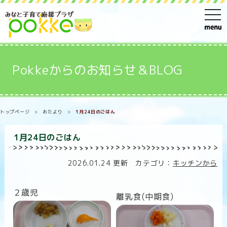
t
o
g
g
Pokkeからのお知らせ＆BLOG
l
e
n
トップページ
>
おたより
>
1月24日のごはん
a
v
1月24日のごはん
i
g
2026.01.24 更新 カテゴリ：
キッチンから
a
t
２歳児
離乳食(中期食)
i
o