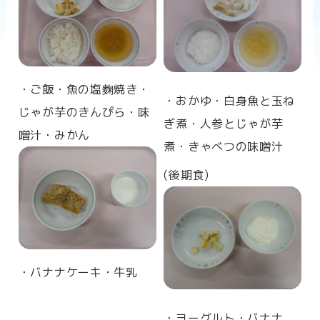
n
・ご飯・
魚の塩麴焼き・
・おかゆ・白身魚と玉ね
じゃが芋のきんぴら・味
ぎ煮・人参とじゃが芋
噌汁・みかん
煮・きゃべつの味噌汁
(後期食)
・バナナケーキ・牛乳
・ヨーグルト・バナナ