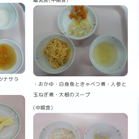
離乳食(中期食)
ツナサラ
・おかゆ・白身魚ときゃべつ煮・人参と
玉ねぎ煮・大根のスープ
(中期食)