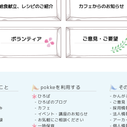
のこと
pokkeを利用する
そ
ひろば
-
かんが
-
ご意見
-
ひろばのブログ
み
-
採用情
-
カフェ
-
法人情
-
イベント・講座のお知らせ
録
-
アーカ
-
お気軽にご相談ください
-
個人情
一時保育