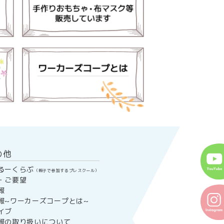
の他
るーくらぶ
（親子で参加するプレスクール）
・ご要望
報
報~ワーカーズコープとは~
イブ
報の取り扱いについて