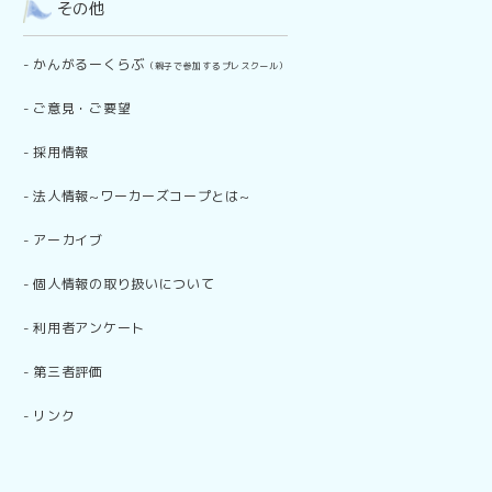
その他
-
かんがるーくらぶ
（親子で参加するプレスクール）
-
ご意見・ご要望
-
採用情報
-
法人情報~ワーカーズコープとは~
-
アーカイブ
-
個人情報の取り扱いについて
-
利用者アンケート
-
第三者評価
-
リンク