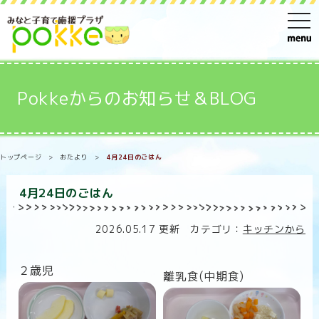
t
o
g
g
Pokkeからのお知らせ＆BLOG
l
e
n
トップページ
>
おたより
>
4月24日のごはん
a
v
4月24日のごはん
i
g
2026.05.17 更新 カテゴリ：
キッチンから
a
t
２歳児
離乳食(中期食)
i
o