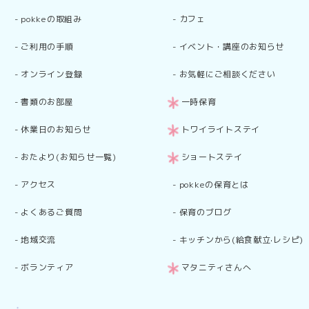
-
pokkeの取組み
-
カフェ
-
ご利用の手順
-
イベント・講座のお知らせ
-
オンライン登録
-
お気軽にご相談ください
-
書類のお部屋
一時保育
-
休業日のお知らせ
トワイライトステイ
-
おたより(お知らせ一覧)
ショートステイ
-
アクセス
-
pokkeの保育とは
-
よくあるご質問
-
保育のブログ
-
地域交流
-
キッチンから(給食献立·レシピ)
-
ボランティア
マタニティさんへ