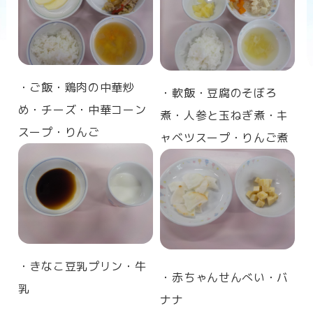
n
・ご飯・鶏肉の中華炒
・軟飯・豆腐のそぼろ
め・チーズ・中華コーン
煮・人参と玉ねぎ煮・キ
スープ・りんご
ャベツスープ・りんご煮
・きなこ豆乳プリン・牛
・赤ちゃんせんべい・バ
乳
ナナ