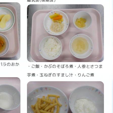
離乳食(後期食)
パラのおか
・ご飯・かぶのそぼろ煮・人参とさつま
芋煮・玉ねぎのすまし汁・りんご煮