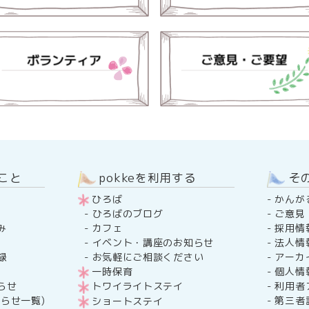
のこと
pokkeを利用する
そ
ひろば
-
かんが
-
ご意見
-
ひろばのブログ
み
-
採用情
-
カフェ
-
法人情
-
イベント・講座のお知らせ
録
-
アーカ
-
お気軽にご相談ください
-
個人情
一時保育
らせ
-
利用者
トワイライトステイ
らせ一覧)
-
第三者
ショートステイ