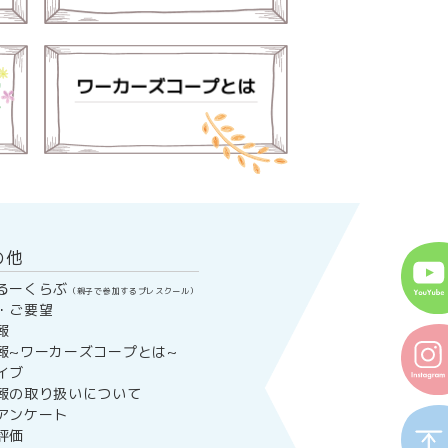
の他
るーくらぶ
（親子で参加するプレスクール）
・ご要望
報
報~ワーカーズコープとは~
イブ
報の取り扱いについて
アンケート
評価