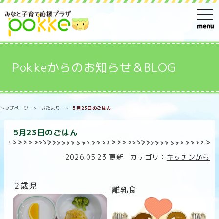
t
o
g
g
Pokkeからのお知らせ＆BLOG
l
e
n
トップページ
>
おたより
>
5月23日のごはん
a
v
5月23日のごはん
i
g
2026.05.23 更新 カテゴリ：
キッチンから
a
t
２歳児
離乳食
i
o