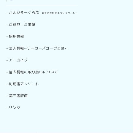
-
かんがるーくらぶ
（親子で参加するプレスクール）
-
ご意見・ご要望
-
採用情報
-
法人情報~ワーカーズコープとは~
-
アーカイブ
-
個人情報の取り扱いについて
-
利用者アンケート
-
第三者評価
-
リンク