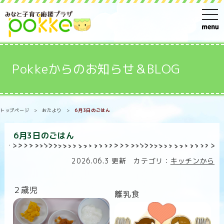
t
o
g
g
Pokkeからのお知らせ＆BLOG
l
e
n
トップページ
>
おたより
>
6月3日のごはん
a
v
6月3日のごはん
i
g
2026.06.3 更新 カテゴリ：
キッチンから
a
t
２歳児
離乳食
i
o