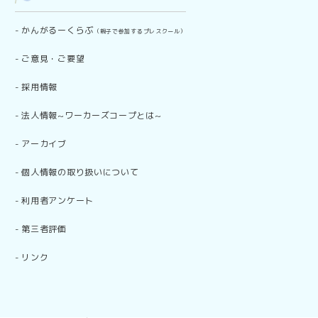
-
かんがるーくらぶ
（親子で参加するプレスクール）
-
ご意見・ご要望
-
採用情報
-
法人情報~ワーカーズコープとは~
-
アーカイブ
-
個人情報の取り扱いについて
-
利用者アンケート
-
第三者評価
-
リンク