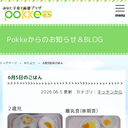
t
o
g
g
Pokkeからのお知らせ＆BLOG
l
e
n
トップページ
>
おたより
>
6月5日のごはん
a
v
6月5日のごはん
i
g
2026.06.5 更新 カテゴリ：
キッチンから
a
t
２歳児
離乳食(後期食)
i
o