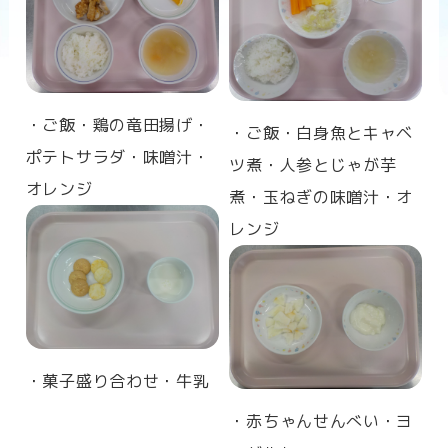
n
・ご飯・鶏の竜田揚げ・
・ご飯・白身魚とキャベ
ポテトサラダ・味噌汁・
ツ煮・人参とじゃが芋
オレンジ
煮・玉ねぎの味噌汁・オ
レンジ
・菓子盛り合わせ・牛乳
・赤ちゃんせんべい・ヨ