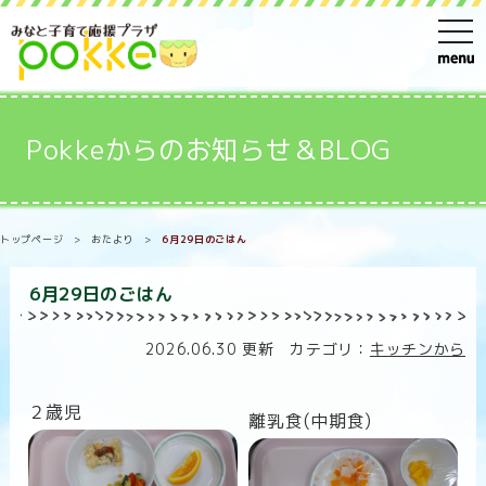
t
o
g
g
Pokkeからのお知らせ＆BLOG
l
e
n
トップページ
>
おたより
>
6月29日のごはん
a
v
6月29日のごはん
i
g
2026.06.30 更新 カテゴリ：
キッチンから
a
t
２歳児
離乳食(中期食)
i
o