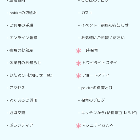
-
施設案内
-
ひろばのブログ
-
pokkeの取組み
-
カフェ
-
ご利用の手順
-
イベント・講座のお知らせ
-
オンライン登録
-
お気軽にご相談ください
-
書類のお部屋
一時保育
-
休業日のお知らせ
トワイライトステイ
-
おたより(お知らせ一覧)
ショートステイ
-
アクセス
-
pokkeの保育とは
-
よくあるご質問
-
保育のブログ
-
地域交流
-
キッチンから(給食献立·レシピ)
-
ボランティア
マタニティさんへ