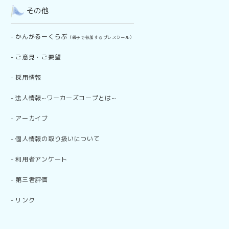
その他
-
かんがるーくらぶ
（親子で参加するプレスクール）
-
ご意見・ご要望
-
採用情報
-
法人情報~ワーカーズコープとは~
-
アーカイブ
-
個人情報の取り扱いについて
-
利用者アンケート
-
第三者評価
-
リンク