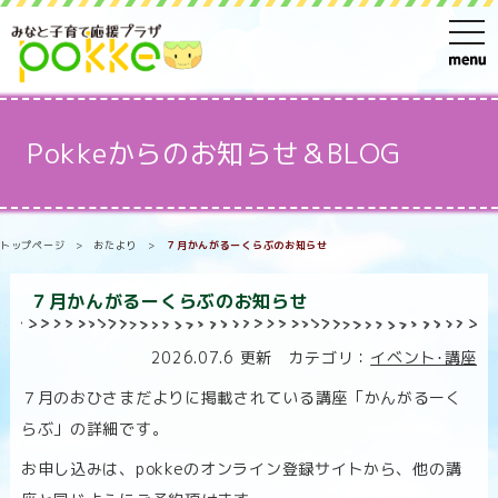
t
o
g
g
Pokkeからのお知らせ＆BLOG
l
e
n
トップページ
>
おたより
>
７月かんがるーくらぶのお知らせ
a
v
７月かんがるーくらぶのお知らせ
i
g
2026.07.6 更新 カテゴリ：
イベント･講座
a
７月のおひさまだよりに掲載されている講座「かんがるーく
t
らぶ」の詳細です。
i
お申し込みは、pokkeのオンライン登録サイトから、他の講
o