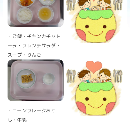
n
・ご飯・チキンカチャト
ーラ・フレンチサラダ・
スープ・りんご
・コーンフレークおこ
し
・牛乳