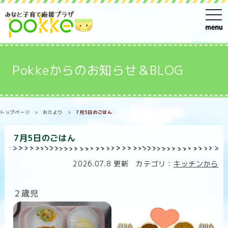
t
o
g
g
Pokkeからのお知らせ＆BLOG
l
e
n
トップページ
>
おたより
>
7月5日のごはん
a
v
7月5日のごはん
i
g
2026.07.8 更新 カテゴリ：
キッチンから
a
t
２歳児
i
o