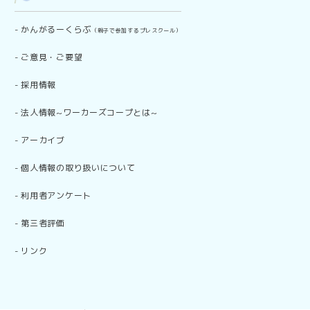
-
かんがるーくらぶ
（親子で参加するプレスクール）
-
ご意見・ご要望
-
採用情報
-
法人情報~ワーカーズコープとは~
-
アーカイブ
-
個人情報の取り扱いについて
-
利用者アンケート
-
第三者評価
-
リンク