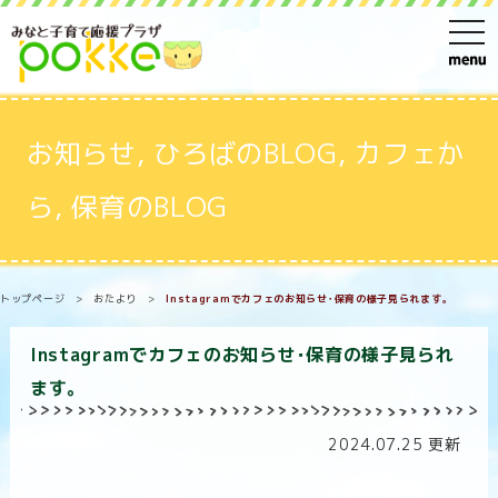
t
o
g
g
お知らせ
,
ひろばのBLOG
,
カフェか
l
e
ら
,
保育のBLOG
n
a
v
トップページ
>
おたより
>
Instagramでカフェのお知らせ･保育の様子見られます。
i
g
Instagramでカフェのお知らせ･保育の様子見られ
a
ます。
t
i
2024.07.25 更新
o