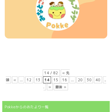
14 / 82
« 先
頭
«
...
12
13
14
15
16
...
20
30
40
..
.
»
最後 »
Pokkeからのおたより一覧