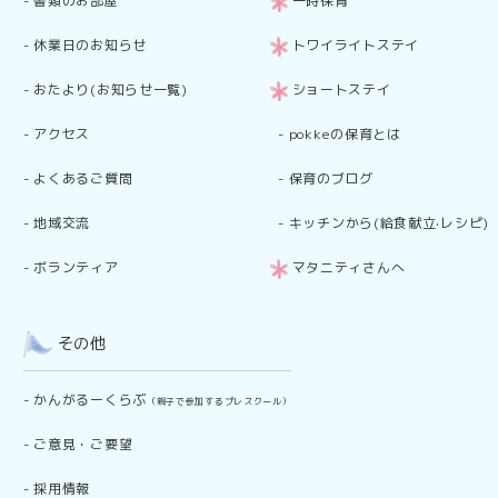
-
書類のお部屋
一時保育
-
休業日のお知らせ
トワイライトステイ
-
おたより(お知らせ一覧)
ショートステイ
-
アクセス
-
pokkeの保育とは
-
よくあるご質問
-
保育のブログ
-
地域交流
-
キッチンから(給食献立·レシピ)
-
ボランティア
マタニティさんへ
その他
-
かんがるーくらぶ
（親子で参加するプレスクール）
-
ご意見・ご要望
-
採用情報