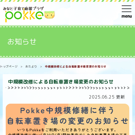
t
o
g
g
お知らせ
l
e
n
トップページ
>
おたより
>
中規模改修による自転車置き場変更のお知らせ
a
v
中規模改修による自転車置き場変更のお知らせ
i
g
2025.06.25 更新
a
t
i
o