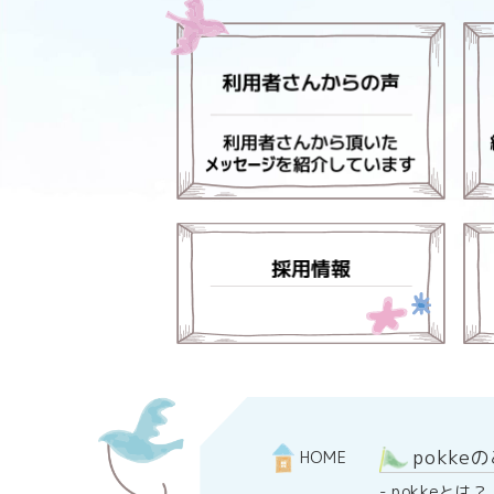
pokke
HOME
-
pokkeとは？