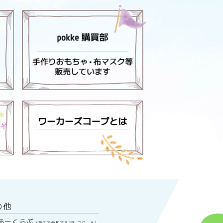
の他
るーくらぶ