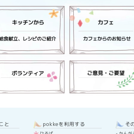
のこと
pokkeを利用する
そ
ひろば
-
かんが